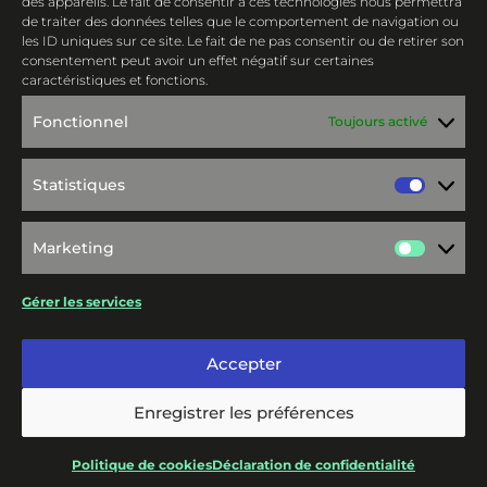
des appareils. Le fait de consentir à ces technologies nous permettra
scooters gratuitementi
de traiter des données telles que le comportement de navigation ou
les ID uniques sur ce site. Le fait de ne pas consentir ou de retirer son
consentement peut avoir un effet négatif sur certaines
RESERVER VOTRE ESSAI
caractéristiques et fonctions.
SCOOTER!
Fonctionnel
Toujours activé
Statistiques
Statis
Marketing
Marke
Gérer les services
Accepter
Enregistrer les préférences
Politique de cookies
Déclaration de confidentialité