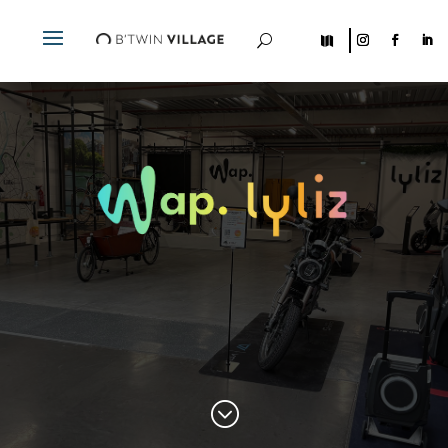
U

;