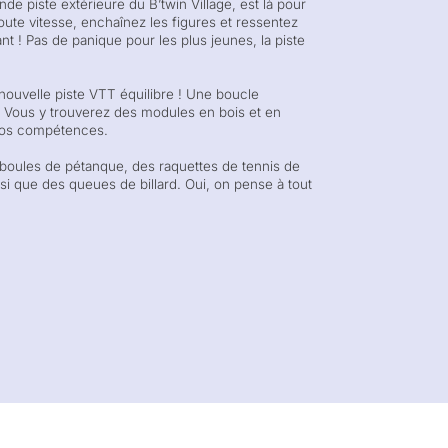
nde piste extérieure du B’twin Village, est là pour
toute vitesse, enchaînez les figures et ressentez
 ! Pas de panique pour les plus jeunes, la piste
 nouvelle piste VTT équilibre ! Une boucle
 Vous y trouverez des modules en bois et en
 vos compétences.
boules de pétanque, des raquettes de tennis de
nsi que des queues de billard. Oui, on pense à tout