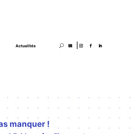
Actualités
U

 pas manquer !