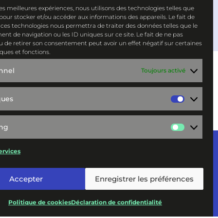
 les meilleures expériences, nous utilisons des technologies telles que
 pour stocker et/ou accéder aux informations des appareils. Le fait de
 ces technologies nous permettra de traiter des données telles que le
t de navigation ou les ID uniques sur ce site. Le fait de ne pas
u de retirer son consentement peut avoir un effet négatif sur certaines
iques et fonctions.
nnel
Toujours activé
ques
Statisti
ing
Marketi
ervices
Accepter
Enregistrer les préférences
Politique de cookies
Déclaration de confidentialité