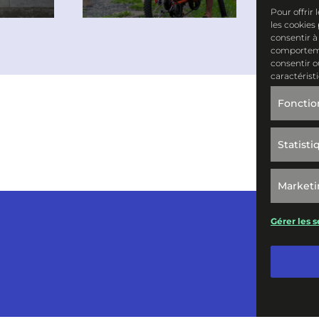
Pour offrir
les cookies
consentir à
comportemen
consentir o
caractérist
Fonctio
Statisti
Market
Gérer les s