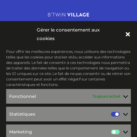
Gérer le consentement aux
cookies
Pour offrir les meilleures expériences, nous utilisons des technologies
Centre de confidentialité et Légales
telles que les cookies pour stocker et/ou accéder aux informations
des appareils. Le fait de consentir à ces technologies nous permettra
de traiter des données telles que le comportement de navigation ou
B’TWIN VILLAGE
les ID uniques sur ce site. Le fait de ne pas consentir ou de retirer son
consentement peut avoir un effet négatif sur certaines
4 rue du Professeur Langevin
caractéristiques et fonctions.
59000 LILLE
Fonctionnel
Toujours activé
Venir en métro : Porte de Valenciennes,
Statistiques
Venir en bus : n°18 : Pont de Tournai ou
Statis
n°52 : Frères Lumières
Marketing
Marke