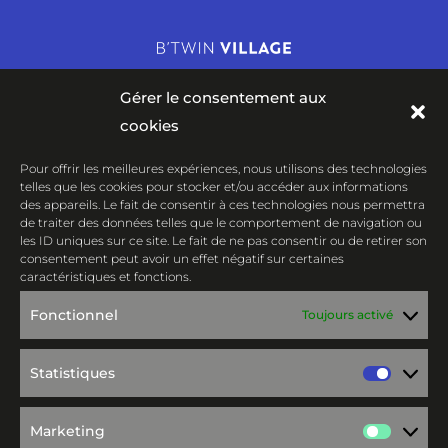
Gérer le consentement aux
cookies
Pour offrir les meilleures expériences, nous utilisons des technologies
Centre de confidentialité et Légales
telles que les cookies pour stocker et/ou accéder aux informations
des appareils. Le fait de consentir à ces technologies nous permettra
de traiter des données telles que le comportement de navigation ou
B’TWIN VILLAGE
les ID uniques sur ce site. Le fait de ne pas consentir ou de retirer son
consentement peut avoir un effet négatif sur certaines
4 rue du Professeur Langevin
caractéristiques et fonctions.
59000 LILLE
Fonctionnel
Toujours activé
Venir en métro : Porte de Valenciennes,
Statistiques
Venir en bus : n°18 : Pont de Tournai ou
Statis
n°52 : Frères Lumières
Marketing
Marke