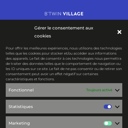
Gérer le consentement aux
cookies
Pour offrir les meilleures expériences, nous utilisons des technologies
Centre de confidentialité et Légales
telles que les cookies pour stocker et/ou accéder aux informations
des appareils. Le fait de consentir à ces technologies nous permettra
de traiter des données telles que le comportement de navigation ou
B’TWIN VILLAGE
les ID uniques sur ce site. Le fait de ne pas consentir ou de retirer son
consentement peut avoir un effet négatif sur certaines
4 rue du Professeur Langevin
caractéristiques et fonctions.
59000 LILLE
Fonctionnel
Toujours activé
Venir en métro : Porte de Valenciennes,
Statistiques
Venir en bus : n°18 : Pont de Tournai ou
Statis
n°52 : Frères Lumières
Marketing
Marke