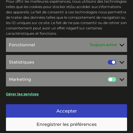
Pour offrir les meilleures expériences, nous utilisons des technologies
telles que les cookies pour stocker et/ou accéder aux informations
Centre de confidentialité et Légales
des appareils. Le fait de consentir à ces technologies nous permettra
de traiter des données telles que le comportement de navigation ou
les ID uniques sur ce site. Le fait de ne pas consentir ou de retirer son
consentement peut avoir un effet négatif sur certaines
B’TWIN VILLAGE
caractéristiques et fonctions.
4 rue du Professeur Langevin
Fonctionnel
Toujours activé
59000 LILLE
Statistiques
Statis
Venir en métro : Porte de Valenciennes,
Venir en bus : n°18 : Pont de Tournai ou
Marketing
n°52 : Frères Lumières
Marke
Gérer les services
Venir en mobilité douce c’est mieux !
Accepter
Magasin ouvert du lundi au samedi de 10h à 19h30
Enregistrer les préférences
Magasin ouvert le dimanche de 10h à 19h