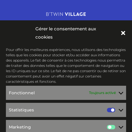
Gérer le consentement aux
cookies
Pour offrir les meilleures expériences, nous utilisons des technologies
Centre de confidentialité et Légales
telles que les cookies pour stocker et/ou accéder aux informations
des appareils. Le fait de consentir à ces technologies nous permettra
de traiter des données telles que le comportement de navigation ou
B’TWIN VILLAGE
les ID uniques sur ce site. Le fait de ne pas consentir ou de retirer son
consentement peut avoir un effet négatif sur certaines
4 rue du Professeur Langevin
caractéristiques et fonctions.
59000 LILLE
Fonctionnel
Toujours activé
Venir en métro : Porte de Valenciennes,
Statistiques
Venir en bus : n°18 : Pont de Tournai ou
Statis
n°52 : Frères Lumières
Marketing
Marke