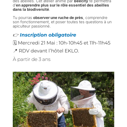
des abeilles. Cet atelier animé par
Beecity
te permettra
d’
en apprendre plus sur le rôle essentiel des abeilles
dans la biodiversité
.
Tu pourras
observer une ruche de près
, comprendre
son fonctionnement, et poser toutes tes questions à un
apiculteur passionné.
👉
Inscription obligatoire
🗓️ Mercredi 21 Mai : 10h-10h45 et 11h-11h45
📍 RDV devant l’hôtel EKLO.
À partir de 3 ans