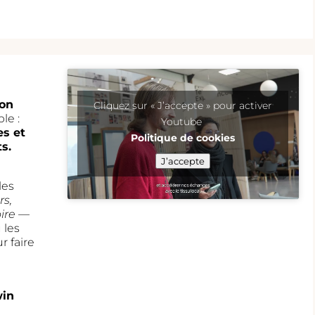
on
Cliquez sur « J’accepte » pour activer
le :
Youtube
es et
Politique de cookies
s.
J’accepte
les
rs,
ire
—
 les
r faire
win