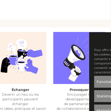
Pour offrir
les cookies
consentir à
comportemen
consentir o
caractérist
Fonctio
Échanger
Provoquer
Devenir un lieu où les
Encourager le
Statisti
participants peuvent
développement
échanger
de
partenariats
et
urs
idées
,
pratiques
et
savoir
de
collaborations
entre les
Market