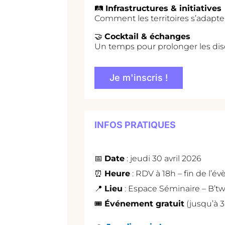
🛤️
Infrastructures & initiatives
Comment les territoires s’adapte
🤝
Cocktail & échanges
Un temps pour prolonger les disc
Je m'inscris !
INFOS PRATIQUES
📅
Date
: jeudi 30 avril 2026
⏰
Heure
: RDV à 18h – fin de l’
📍
Lieu
: Espace Séminaire –
B’tw
🎟️
Événement gratuit
(jusqu’à 3