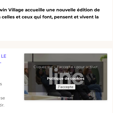
win Village
accueille une nouvelle édition de
celles et ceux qui font, pensent et vivent la
 LE
L
Cliquez sur « J’accepte » pour activer
Youtube
Politique de cookies
s
J’accepte
 se
ir.