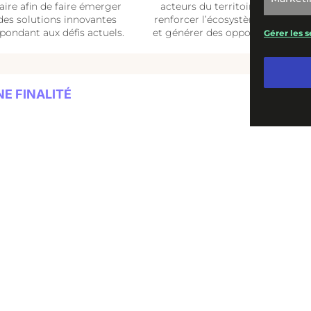
faire
afin de faire émerger
acteurs du territoire
pour
des solutions innovantes
renforcer l’écosystème local
pondant aux défis actuels.
et générer
des opportunités.
Gérer les s
NE FINALITÉ
e.
s connexions.
sions qui continuent bien après l’événement.