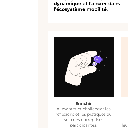
dynamique et l’ancrer dans
l’écosystème mobilité.
Enrichir
Alimenter
et
challenger
les
réflexions et les pratiques au
sein des entreprises
participantes.
le