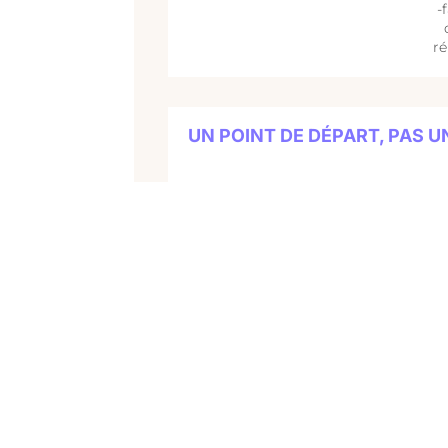
-
ré
UN POINT DE DÉPART, PAS U
À chaque édition, une thématiqu
À chaque rencontre, de nouvelle
Linc, c’est le début de discus