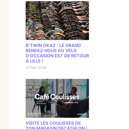
B’TWIN OKAZ : LE GRAND
RENDEZ-VOUS DU VÉLO
D’OCCASION EST DE RETOUR
À LILLE !
27 Mai, 2026
VISITE LES COULISSES DE
TON MAGASIN DECATHLON !